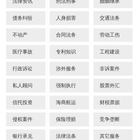
法律资讯
刑法刑事
婚姻继承
债务纠纷
人身损害
交通法务
不动产
合同法务
劳动工伤
医疗事故
专利知识
工程建设
行政诉讼
涉外服务
非诉案件
私人顾问
强制执行
股票外汇
信托投资
海商航运
财税票据
侵权案件
保险理赔
竞争垄断
银行承兑
法律法条
其它服务