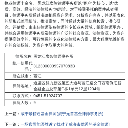
执业律师十余名。 黑龙江窦智律师事务所以“客户”为核心，以“优
质、高效、经济的法律服务”为宗旨。对于接受委托的案件或者项
目，律师事务所通过准确把握客户需求、分析客户痛点，并以图表化
的新形式整理细节、推演案情，同时通过大量的信息检索，潜心研
究、评估后，由主任律师依各律师的专长业务领域，组织律师承办，
并综合运用律师事务所及律师的广泛的社会资源、法律资源，为客户
提供高效率的、可行性强的专业化法律服务方案，最大程度地维护客
户的合法权益、为客户争取更大的利益。
律所名称:
黑龙江窦智律师事务所
统一信用代
31230000095707083B
码：
所在城市：
丽江
道里区群力新区第五大道与丽江路交口西南侧汇智
律所地址：
金融企业总部第C栋1单元12层1204号
联系方式：
0451-51924707
律所人数：
9
上一篇：
咸宁最精通基金律师(咸宁元首基金律师事务所)
下一篇：
一场官司能否胜诉？找对了威海市优秀的基金律师!